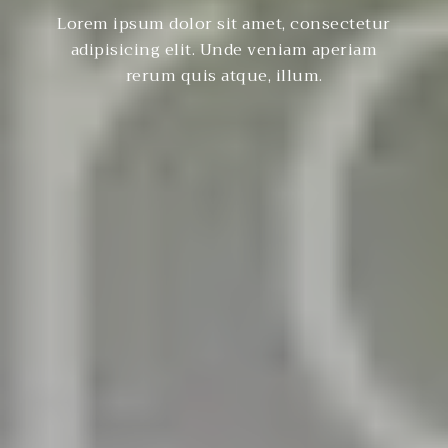
Lorem ipsum dolor sit amet, consectetur
adipisicing elit. Unde veniam aperiam
rerum quis atque, illum.