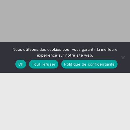
Nous utilisons des cookies pour vous garantir la meilleure
expérience sur notre site web.
Ok
Tout refuser
Politique de confidentialité
Menu
ACCUEIL
A PROPOS
MAGNETISME
SOPHROLOGIE
LIFE DESIGN